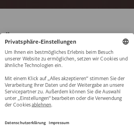
Über die Ausstellung
Eines der bedeutendsten Vermächtnisse der
letzten Jahre verdankt das Städel Museum
der Frankfurter Fotografin Ulrike Crespo
(1950–2019). Als Zeichen der Freundschaft
hinterließ sie dem Städel über 90 Gemälde
und Zeichnungen, darunter Meisterwerke
von Franz Marc, Otto Dix, Oskar Schlemmer,
Max Ernst, Jean Dubuffet, Cy Twombly und
anderen. Sie ergänzen die Städelsche
Sammlung auf glücklichste Weise.