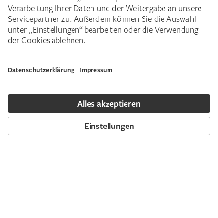
Das Städel Museum zeigte eine
Einzelausstellung mit rund 55 Arbeiten,
darunter bekannte und unbekannte
Werkzyklen aus seinem bisherigen Œuvre
sowie die erstmals präsentierte Serie
„Biorobots II“ (2021). Mühe beschäftigt sich
in seinen Werken mit der Zuschreibung zu
kollektiven Kategorien wie Familie,
Nationalität, Politik oder Kultur als
Konstrukt einer sozialen Ordnung. Ikonisch
sind seine Porträts von Angela Merkel, die er
als Bundeskanzlerin auf mehreren Reisen
begleitete und deren Habitus er eingängig
analysierte. Wie sehr diese Aufnahmen von
einer politischen Bildsprache bestimmt sind,