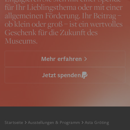
für Ihr Lieblingsthema oder mit einer
allgemeinen Förderung. Ihr Beitrag –
ob klein oder groß – ist ein wertvolles
Geschenk für die Zukunft des
Museums.
Mehr erfahren
Jetzt spenden
Footer
Startseite
Ausstellungen & Programm
Asta Gröting