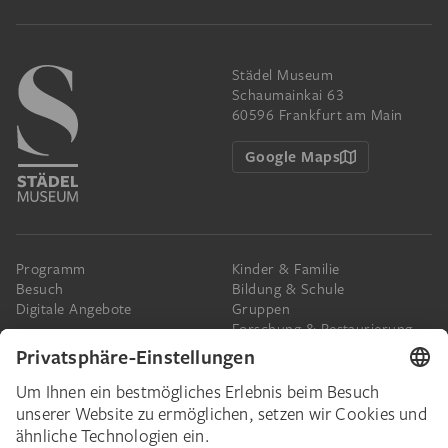
Städel Museum
Schaumainkai 63
60596 Frankfurt am Main
Google Maps
Programm
Kinder & Familie
Besuch
Bildung & Schule
Digitale Angebote
Gruppen
Forschung & Restaurierung
Barrierefreiheit
Presse
Das Städel
Online-Tickets