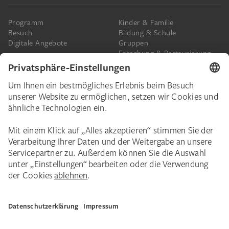
Programm
Kinder & Familie
Besuch
Bildung & Schule
Digitale Angebote
Gruppen
Forschung & Restaurierung
Barrierefreiheit
Presse
Das Städel
Online-Tickets
Ihr Engagement
Digitale Sammlung
Spenden
Städel Stories
Schenkungen & Nachlass
Newsletter
Corporate Events
Städelverein
Karriere