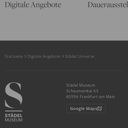
Digitale Angebote
Dauerausste
Footer
Startseite
Digitale Angebote
Städel Universe
Städel Museum
Schaumainkai 63
60596 Frankfurt am Main
Google Maps