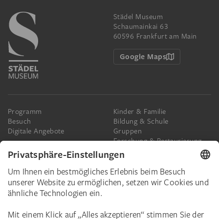
Städel Museum
Schaumainkai 63
60596 Frankfurt am Main
Google Maps
Programm
Kinder & Familie
Besuch
Bildung & Schule
Digitale Angebote
Gruppen
Forschung & Restaurierung
Barrierefreiheit
Presse
Das Städel
Online-Tickets
Ihr Engagement
Digitale Sammlung
Spenden
Städel Stories