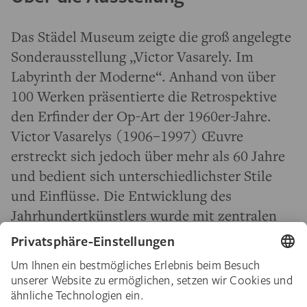
Das Städel Museum zeigte die groß angelegte
Sonderausstellung „Victor Vasarely. Im
Labyrinth der Moderne“. Anhand von über
100 Werken präsentierte die Retrospektive
den Erfinder der Op-Art der 1960er-Jahre.
Victor Vasarelys (1906–1997) Œuvre
erstreckt sich jedoch über mehr als 60 Jahre
und bedient sich unterschiedlichster Stile
und Einflüsse. Die Entwicklung des
Jahrhundertkünstlers wurde mit zentralen
Arbeiten aller Werkphasen nachgezeichnet.
Der oftmals auf seine Op-Art reduzierte
Künstler verbindet die Kunst der frühen
Moderne Ost- und Mitteleuropas mit den