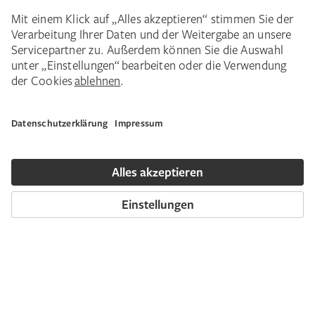
Avantgarden der Swinging Sixties in Europa
und Amerika. Er bediente sich Zeit seines
Lebens klassischer Medien und Genres und
integrierte in den 1950er-Jahren das
Multiple, die Massenproduktion und die
Architektur in sein weitverzweigtes Werk.
Zugleich blickte die Ausstellung mit Arbeiten
wie „Hommage au carré“ (1929) oder
figurativen Malereien wie „Autoporträt“
(1944) zurück zu Vasarelys künstlerischen
Anfängen. Von diesen frühesten Werken wie
„Zèbres“ (1937) über seine „Noir-et-Blanc“-
Periode der 1950er-Jahre erstreckte sich die
Auswahl bis zu den Hauptwerken der Op-Art
wie den Vega-Bildern der 1970er-Jahre. Die
umfassende Retrospektive Vasarelys verstand