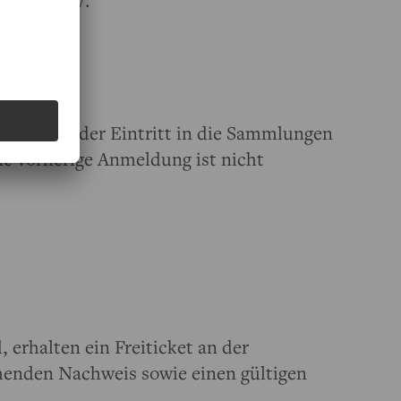
eführer e.V.
ankfurt)
lclubs
ist der Eintritt in die Sammlungen
ine vorherige Anmeldung ist nicht
, erhalten ein Freiticket an der
henden Nachweis sowie einen gültigen