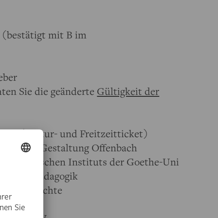
(bestätigt mit B im
eber
ten Sie die geänderte
Gültigkeit der
et (Kultur- und Freitzeitticket)
chule für Gestaltung Offenbach
rchäologischen Instituts der Goethe-Uni
hs Kunstpädagogik
unstgeschichte