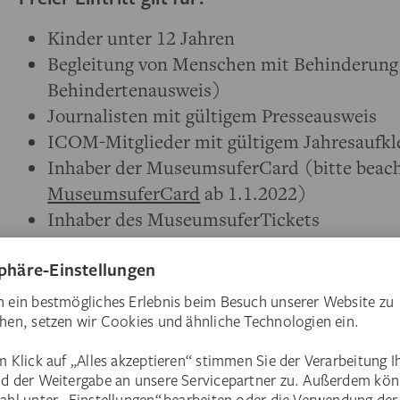
Kinder unter 12 Jahren
Begleitung von Menschen mit Behinderung 
Behindertenausweis)
Journalisten mit gültigem Presseausweis
ICOM-Mitglieder mit gültigem Jahresaufkl
Inhaber der MuseumsuferCard (bitte beach
MuseumsuferCard
ab 1.1.2022)
Inhaber des MuseumsuferTickets
Kinder und Jugendliche mit dem KUFTI Tick
Studenten der Städelschule und der Hochs
Mitglieder des Kunstgeschichtlichen und A
Frankfurt sowie Mitglieder des Fachbereic
Mitglieder des Deutschen Verbandes für K
Inhaber der Hessischen Ehrenamtskarte