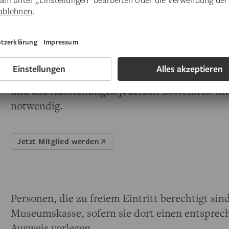
Mitglieder der Frankfurter Stadt- und Gäst
Inhaber der JuLeiCa (Jugendleiter-Card Fr
Inhaber der ArtCard Deutsche Bank
Städelverein
Für Mitglieder des
Städelvereins
und des
Städe
und alle Ausstellungen jederzeit kostenfrei. E
notwendig.
Jetzt Mitglied werden
Personen, die zu freiem Eintritt berechtigt sind
Museumskasse, sofern sie dort einen entsprec
Ausweis vorlegen.