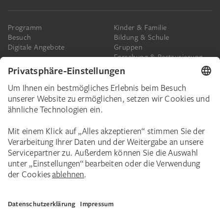
Programm
Kinder & Familie
Besuch
Bildung & Schule
Digitale Angebote
Gruppen
Forschung & Restaurierung
Barrierefreiheit
Presse
Das Städel
Online-Tickets
Ihr Engagement
Digitale Sammlung
Spenden
Städel Stories
Schenkungen & Nachlass
Newsletter
Corporate Events
Städelverein
Karriere