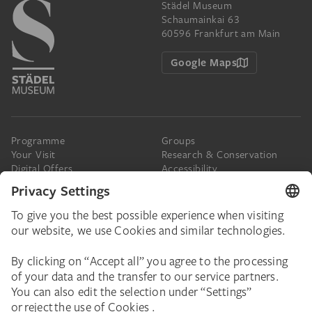
Städel Museum
Schaumainkai 63
60596 Frankfurt am Main
Google Maps
Programme
Groups
Your Visit
Research & Conservation
Digital Offers
Accessibility
Press
The Städel
Online Tickets
Support & Join
Digital Collection
Donate
Newsletter
Donations & Legacies
Corporate Events
Städelverein