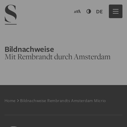
Navigation menu
DE
Bildnachweise
Mit Rembrandt durch Amsterdam
Footer
Home
Bildnachweise Rembrandts Amsterdam Micrio