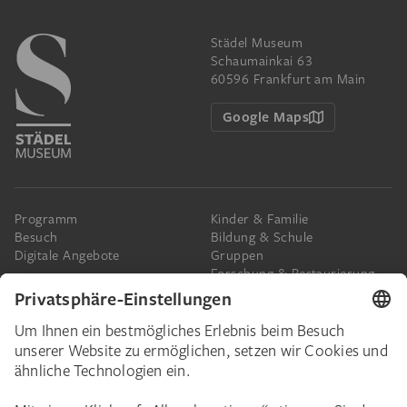
Städel Museum
Schaumainkai 63
60596 Frankfurt am Main
Google Maps
Programm
Kinder & Familie
Besuch
Bildung & Schule
Digitale Angebote
Gruppen
Forschung & Restaurierung
Barrierefreiheit
Presse
Das Städel
Online-Tickets
Ihr Engagement
Digitale Sammlung