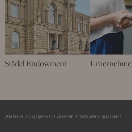
Städel Endowment
Unternehme
Footer
Startseite
Engagement
Spenden
Restaurierungsprojekt