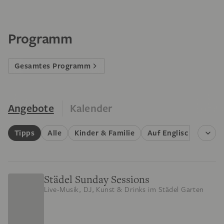
Programm
Gesamtes Programm
Angebote
Kalender
Tipps
Alle
Kinder & Familie
Auf Englisch
Füh
Städel Sunday Sessions
Live-Musik, DJ, Kunst & Drinks im Städel Garten