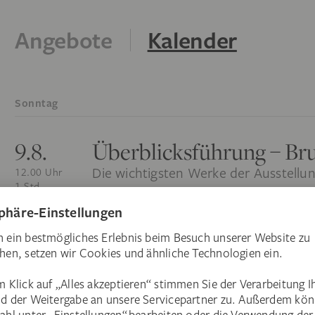
Angebote
Kalender
Sonntag
9.8.
Überblicksführung – Br
Die wichtigsten Werke der Ausstellun
12.00 Uhr
1 Std
Bruegel
Mehr zeigen