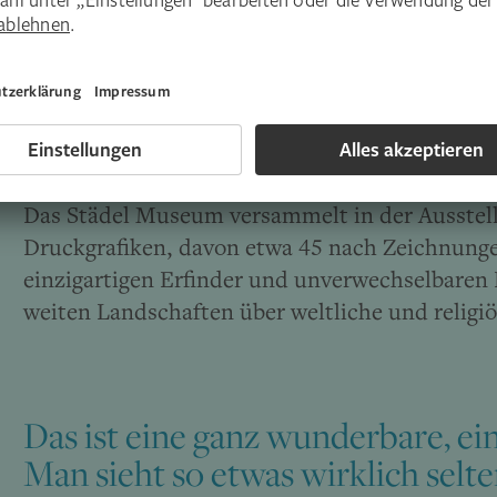
Das Städel Museum versammelt in der Ausstel
Druckgrafiken, davon etwa 45 nach Zeichnungen
einzigartigen Erfinder und unverwechselbaren 
weiten Landschaften über weltliche und religiö
Das ist eine ganz wunderbare, ei
Man sieht so etwas wirklich selten 