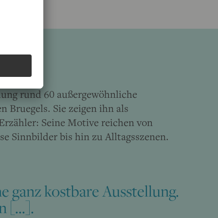
lung rund 60 außergewöhnliche
 Bruegels. Sie zeigen ihn als
Erzähler: Seine Motive reichen von
se Sinnbilder bis hin zu Alltagsszenen.
ne ganz kostbare Ausstellung.
[...].