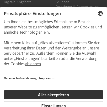
Digitale Angebote
Gruppen
Forschung & Restaurierung
Barrierefreiheit
Presse
Das Städel
Online-Tickets
Ihr Engagement
Digitale Sammlung
Spenden
Städel Stories
Schenkungen & Nachlass
Newsletter
Corporate Events
Städelverein
Karriere
Impressum
Datenschutz
Privatsphäre
Bildnachweise
Hausordnung
Kontakt
Copyright © 2026 Städel Museum. Alle Rechte vorbehalten.