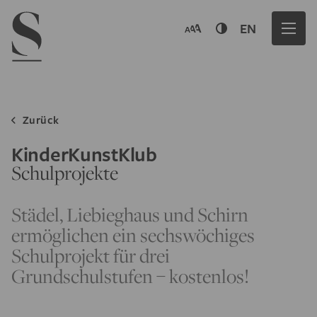
Navigation menu
EN
Zurück
KinderKunstKlub
Schulprojekte
Städel, Liebieghaus und Schirn
ermöglichen ein sechswöchiges
Schulprojekt für drei
Grundschulstufen – kostenlos!