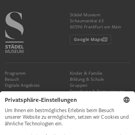
Städel Museum
Schaumainkai 63
60596 Frankfurt am Main
Google Maps
Programm
Kinder & Familie
Besuch
Bildung & Schule
Digitale Angebote
Gruppen
Forschung & Restaurierung
Barrierefreiheit
Presse
Das Städel
Online-Tickets
Ihr Engagement
Digitale Sammlung