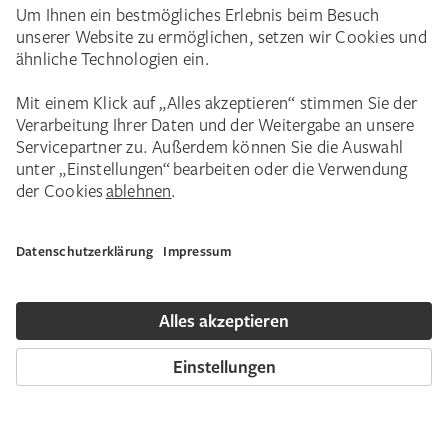
Belgiens. Diesem wertvollen Bestand
widmete das Städel vom 1. Oktober 2020 bis
24. Mai 2021 eine eigene Ausstellung.
Präsentiert wurden 81 repräsentative
Zeichnungen von heute kaum mehr
bekannten, in ihrer Zeit aber oft sehr
erfolgreichen Künstlern. Sie
veranschaulichten exemplarisch die Struktur
des Sammlungsbestands, das inhaltliche
Spektrum und die künstlerische Qualität. Die
häufig bildmäßig vollendeten, oft auch
farbigen Handzeichnungen bedienten die
Schaulust der aufgeklärten Bürgerinnen und
Bürger des 18. Jahrhunderts und ihr
Bedürfnis nach Austausch und Information.